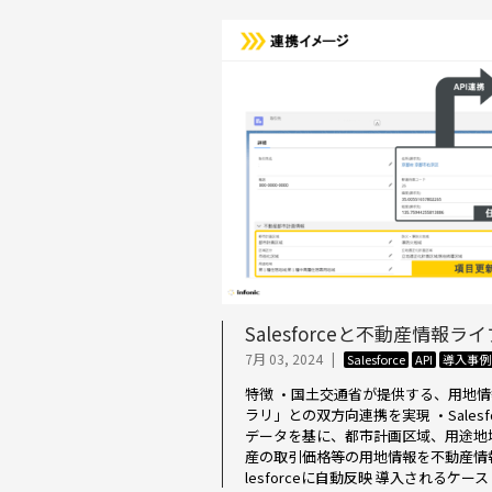
Salesforceと不動産情報
7月 03, 2024
|
Salesforce
API
導入事例
特徴 ・国土交通省が提供する、用地
ラリ」との双方向連携を実現 ・Sales
データを基に、都市計画区域、用途地
産の取引価格等の用地情報を不動産情
lesforceに自動反映 導入されるケース [.