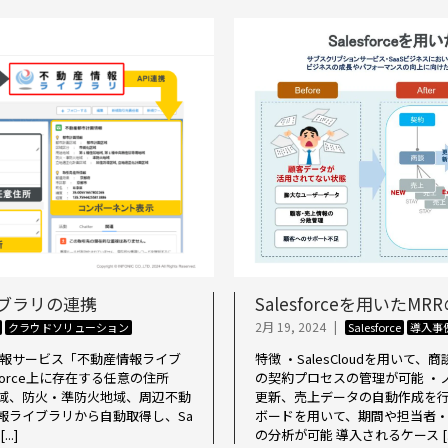
ライブラリの連携
Salesforceを用いたM
2月 19, 2024
|
クラウドソリューション
Salesforce
導入事
情報サービス「不動産情報ライブ
特徴 ・SalesCloudを用い
force上に存在する任意の住所
の契約プロセスの管理が可能 ・
域、防火・準防火地域、周辺不動
更新、売上データの自動作成を行
報ライブラリから自動取得し、Sa
ボードを用いて、期間や担当者・
..]
の分析が可能 導入されるケース [..