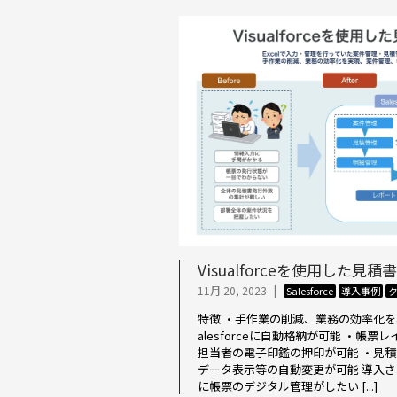
Visualforceを使用した見
11月 20, 2023
|
Salesforce
導入事例
特徴 ・手作業の削減、業務の効率化を実
alesforceに自動格納が可能 ・帳
担当者の電子印鑑の押印が可能 ・見
データ表示等の自動変更が可能 導入さ
に帳票のデジタル管理がしたい [...]