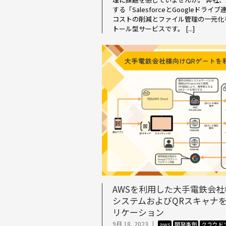
する「SalesforceとGoogleド
コストの削減とファイル管理の一元化
トール型サービスです。 [...]
AWSを利用した大手電鉄会社
システムおよびQRスキャナを
リケーション
9月 18, 2023
|
aws
開発事例
クラウド