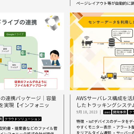
ページレイアウト等が自動的に調整 [
ドライブの連携パッケージ｜容量
AWSサーバレス構成を
を実現【インフォニッ
したトラッキングシステ
9月 18, 2023
|
aws
開発事例
ク
例
クラウドソリューション
特徴 ・IoTデバイスのデータを
やすくモニター表示 ・アラート
や、契約書・提案書などのファイル管
をリアルタイム通知 ・サーバー
、インフォニック株式会社が提供