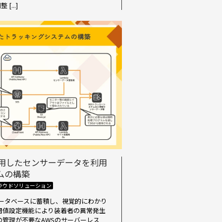
...]
活用したセンサーデータを利用
ムの構築
ラウドソリューション
データベースに蓄積し、視覚的にわかり
閾値設定機能により装着者の異常発生
の管理が不要なAWSのサーバーレス