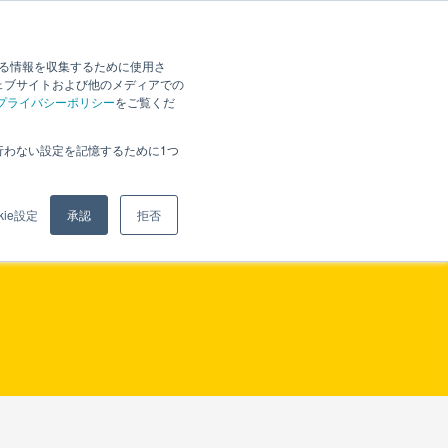
お問い合せ
会社情報
採用情報
ニュース
する情報を収集するために使用さ
ェブサイトおよび他のメディアでの
プライバシーポリシー
をご覧くだ
行わない設定を記憶するために1つ
kie設定
承認
拒否