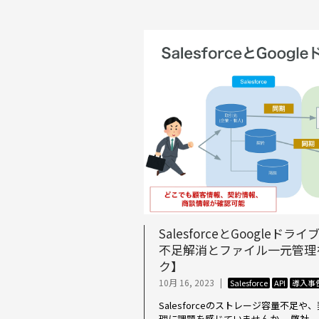
SalesforceとGoogle
不足解消とファイル一元管理
ク】
10月 16, 2023
|
Salesforce
API
導入事
Salesforceのストレージ容量不足
理に課題を感じていませんか。 弊社