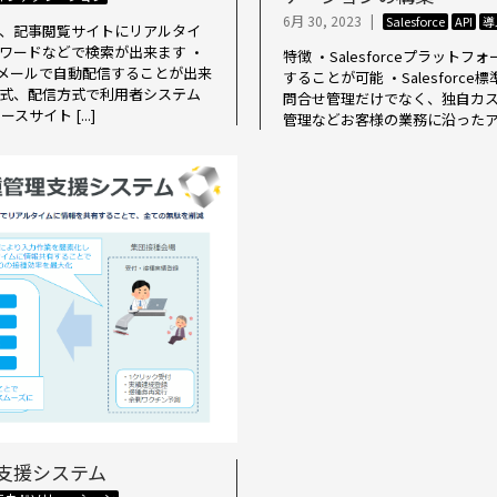
6月 30, 2023
|
Salesforce
API
導
し、記事閲覧サイトにリアルタイ
ワードなどで検索が出来ます ・
特徴 ・Salesforceプラッ
メールで自動配信することが出来
することが可能 ・Salesforce
形式、配信方式で利用者システム
問合せ管理だけでなく、独自カ
サイト [...]
管理などお客様の業務に沿ったアプリ
管理支援システム