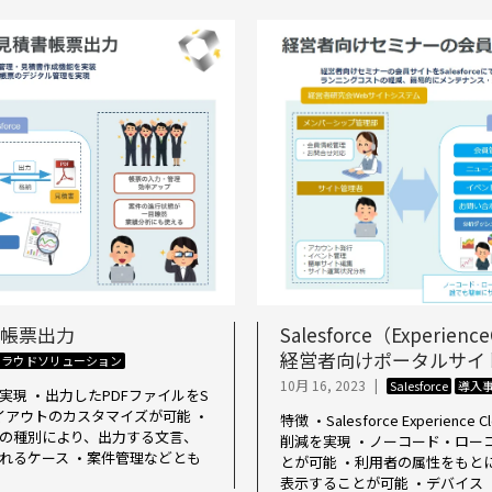
積書帳票出力
Salesforce（Experi
経営者向けポータルサイ
クラウドソリューション
10月 16, 2023
|
Salesforce
導入
現 ・出力したPDFファイルをS
票レイアウトのカスタマイズが可能 ・
特徴 ・Salesforce Experi
積の種別により、出力する文言、
削減を実現 ・ノーコード・ロー
れるケース ・案件管理などとも
とが可能 ・利用者の属性をもと
表示することが可能 ・デバイス