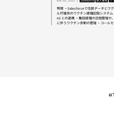
6月 30, 2023
|
Salesforce
導入事例
ク
特徴 ・Salesforceで住民データ
ル庁提供のワクチン接種記録システム (VRS: Va
m) との連携 ・集団接種の日程管理
に伴うワクチン余剰の管理 ・コールセンター
以