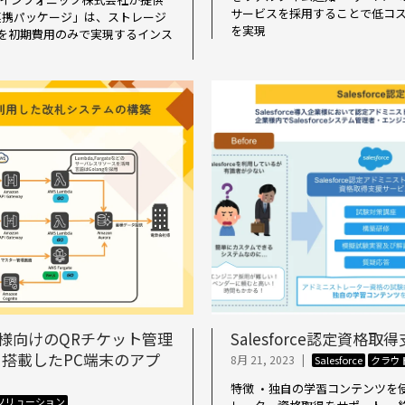
サービスを採用することで低コ
ライブ連携パッケージ」は、ストレージ
を実現
を初期費用のみで実現するインス
様向けのQRチケット管理
Salesforce認定資格
搭載したPC端末のアプ
8月 21, 2023
|
Salesforce
クラウ
特徴 ・独自の学習コンテンツを使用
ソリューション