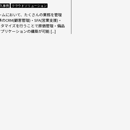
入事例
クラウドソリューション
トフォームにおいて、たくさんの業務を管理
標準のCRM(顧客管理)・SFA(営業支援)・
スタマイズを行うことで原価管理・備品
ケーションの構築が可能 [...]