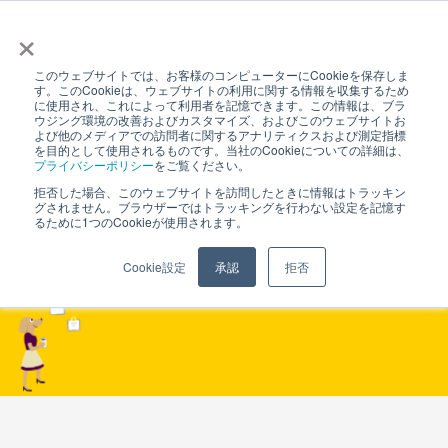
×
このウェブサイトでは、お客様のコンピューターにCookieを保存しま
す。このCookieは、ウェブサイトの利用に関する情報を収集するため
に使用され、これによって利用者を記憶できます。この情報は、ブラ
ウジング環境の改善およびカスタマイズ、およびこのウェブサイトお
よび他のメディアでの訪問者に関するアナリティクスおよび測定指標
を目的として使用されるものです。当社のCookieについての詳細は、
プライバシーポリシー
をご覧ください。
事例紹介
拒否した場合、このウェブサイトを訪問したときに情報はトラッキン
グされません。ブラウザーではトラッキングを行わない設定を記憶す
るために1つのCookieが使用されます。
Cookie設定
承認
拒否
CASE STUDY